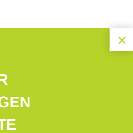
R
NGEN
TE