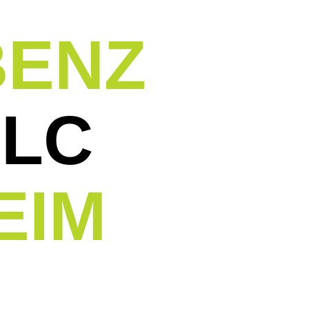
BENZ
GLC
EIM