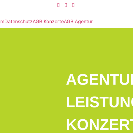
um
Datenschutz
AGB Konzerte
AGB Agentur
AGENTU
LEISTU
KONZER